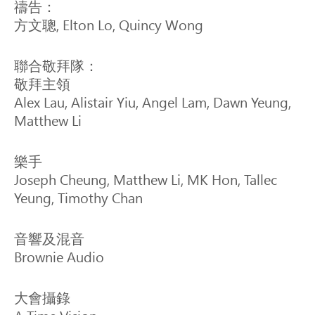
禱告：

方文聰, Elton Lo, Quincy Wong
聯合敬拜隊：

敬拜主領

Alex Lau, Alistair Yiu, Angel Lam, Dawn Yeung, 
Matthew Li
樂手

Joseph Cheung, Matthew Li, MK Hon, Tallec 
Yeung, Timothy Chan
音響及混音

Brownie Audio  
大會攝錄
