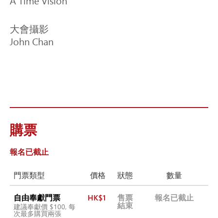
A Time Vision
大會攝影

John Chan
購票
報名已截止
門票類型
價格
狀態
數量
自由奉獻門票
HK$1
售票
報名已截止
結束
建議奉獻價 $100, 每
次最多購買兩張