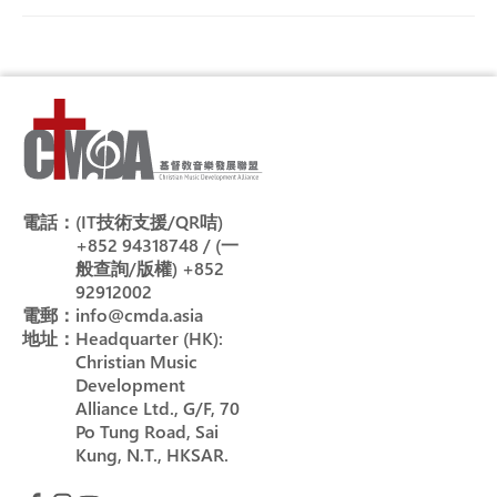
電話：
(IT技術支援/QR咭)
+852 94318748 / (一
般查詢/版權) +852
92912002
電郵：
info@cmda.asia
地址：
Headquarter (HK):
Christian Music
Development
Alliance Ltd., G/F, 70
Po Tung Road, Sai
Kung, N.T., HKSAR.