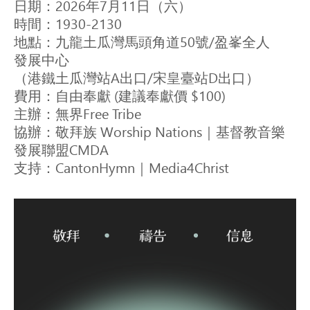
日期：2026年7月11日（六）

時間：1930-2130

地點：九龍土瓜灣馬頭角道50號/盈峯全人

發展中心

（港鐵土瓜灣站A出口/宋皇臺站D出口）

費用：自由奉獻 (建議奉獻價 $100)

主辦：無界Free Tribe

協辦：敬拜族 Worship Nations｜基督教音樂
發展聯盟CMDA

支持：CantonHymn｜Media4Christ