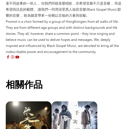
著不同故事的一班人， 但我們同樣喜愛唱歌，亦希望音樂不只是音樂， 而是
希望與訊息的載體。 讓我們一同用深受黑人福音音樂(Black Gospel Music)影
響的音樂， 盼為聽眾帶來一份難以言喻的力量與鼓勵。
Promist is a choir formed by a group of HongKongers from all walks of life.
They are from different age groups and with distinct backgrounds and life
stories. They all, however, share a common point - they love singing and
believe music can be used to deliver hopes and messages. We, deeply
inspired and influenced by Black Gospel Music, are devoted to bring all the
indescribable power and encouragement to the community.
相關作品