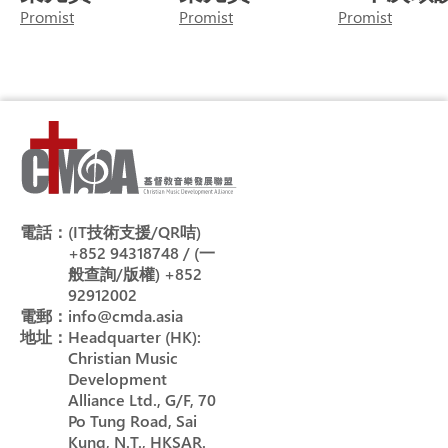
Promist
Promist
Promist
電話：
(IT技術支援/QR咭)
+852 94318748 / (一
般查詢/版權) +852
92912002
電郵：
info@cmda.asia
地址：
Headquarter (HK):
Christian Music
Development
Alliance Ltd., G/F, 70
Po Tung Road, Sai
Kung, N.T., HKSAR.