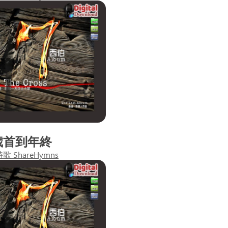
歲首到年終
 ShareHymns