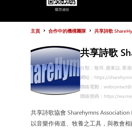
主頁
合作中的機構團隊
共享詩歌 ShareHy
共享詩歌 Sha
分類：
敬拜, 廣東話, 香
網站：
https://sharehymn
聯絡電郵：
webcontact@
聯絡號碼：
https://wa.m
共享詩歌協會 Sharehymns Association L
以音樂作佈道、牧養之工具，與教會相