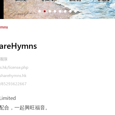
mns
reHymns
港團隊
s.hk/license.php
sharehymns.hk
e/85293622667
imited
配合，一起興旺福音。