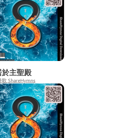
居於主聖殿
 ShareHymns