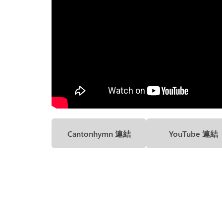
Cantonhymn 連結
YouTube 連結