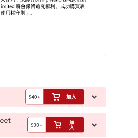
 Limited 將會保留追究權利。成功購買表
案使用權守則」。
$
40
+
加入
eet
加
$
30
+
入