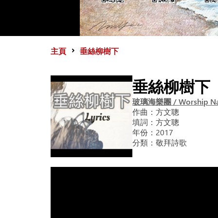
主頁
垂絲柳樹下
垂絲柳樹下
玻璃海樂團 / Worship Na
作曲：
方文聰
填詞：
方文聰
年份：
2017
分類：
敬拜詩歌