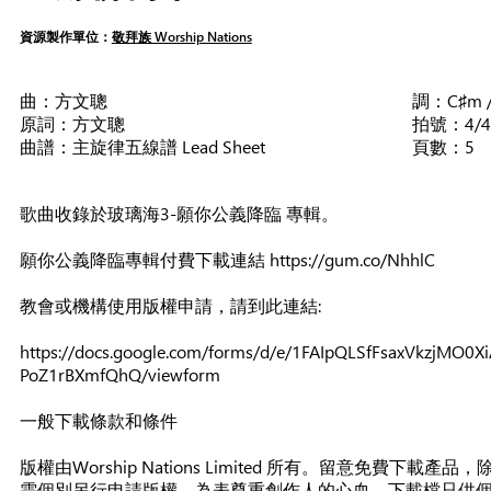
資源製作單位：
敬拜族 Worship Nations
曲：方文聰
調：C♯m /
原詞：方文聰
拍號：4/4
曲譜：主旋律五線譜 Lead Sheet
頁數：5
歌曲收錄於玻璃海3-願你公義降臨 專輯。
願你公義降臨專輯付費下載連結 https://gum.co/NhhlC
教會或機構使用版權申請，請到此連結:
https://docs.google.com/forms/d/e/1FAIpQLSfFsaxVkzjMO
PoZ1rBXmfQhQ/viewform
一般下載條款和條件
版權由Worship Nations Limited 所有。留意免費
需個別另行申請版權。為表尊重創作人的心血，下載檔只供個人使用，