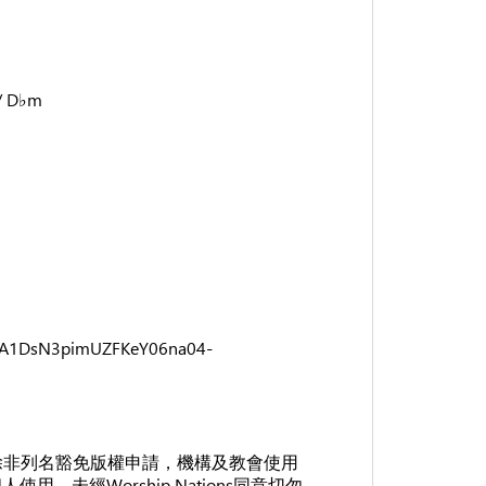
 D♭m
0XiA1DsN3pimUZFKeY06na04-
下載產品，除非列名豁免版權申請，機構及教會使用
未經Worship Nations同意切勿