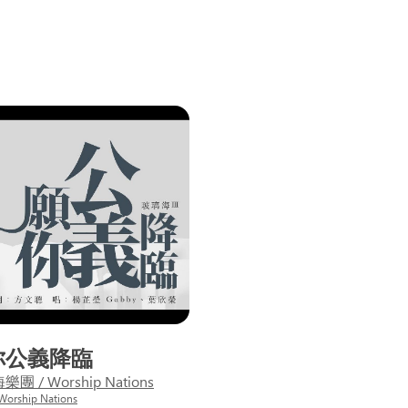
你公義降臨
團 / Worship Nations
rship Nations