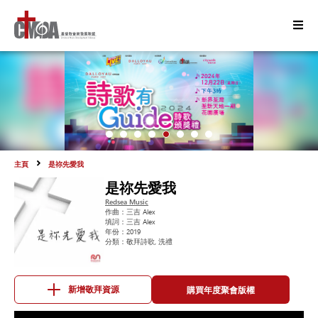
主頁
是祢先愛我
是祢先愛我
Redsea Music
作曲：
三吉 Alex
填詞：
三吉 Alex
年份：
2019
分類：
敬拜詩歌, 洗禮
購買年度聚會版權
新增敬拜資源