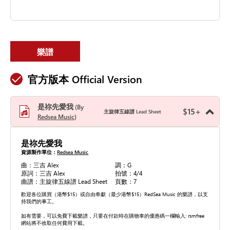
樂譜
官方版本 Official Version
是祢先愛我
By
$
15
+
主旋律五線譜 Lead Sheet
Redsea Music
是祢先愛我
資源製作單位：
Redsea Music
曲：三吉 Alex
調：G
原詞：三吉 Alex
拍號：4/4
曲譜：主旋律五線譜 Lead Sheet
頁數：7
歡迎各位購買（港幣$15）或自由奉獻（最少港幣$15）RedSea Music 的樂譜，以支
持我們的事工。
如有需要，可以免費下載樂譜，只要在付款時在購物車的優惠碼一欄輸入: rsmfree
網站將不收取任何費用下載。