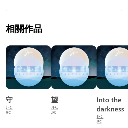
相關作品
守
望
Into the
JFC
JFC
darkness
JFC
JFC
JFC
JFC