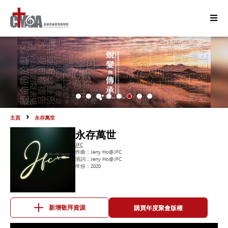
主頁
永存萬世
永存萬世
JFC
作曲：
Jerry Ho@JFC
填詞：
Jerry Ho@JFC
年份：
2020
購買年度聚會版權
新增敬拜資源