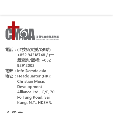
電話：
(IT技術支援/QR咭)
+852 94318748 / (一
般查詢/版權) +852
92912002
電郵：
info@cmda.asia
地址：
Headquarter (HK):
Christian Music
Development
Alliance Ltd., G/F, 70
Po Tung Road, Sai
Kung, N.T., HKSAR.