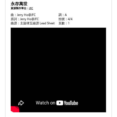
永存萬世
資源製作單位：
JFC
曲：Jerry Ho@JFC
調：A
原詞：Jerry Ho@JFC
拍號：4/4
曲譜：主旋律五線譜 Lead Sheet
頁數：1