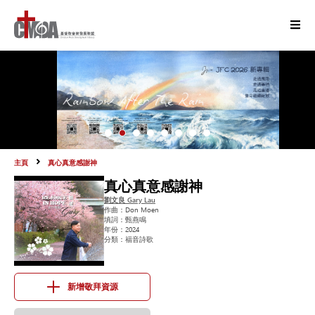
主頁
真心真意感謝神
真心真意感謝神
劉文良 Gary Lau
作曲：
Don Moen
填詞：
甄燕鳴
年份：
2024
分類：
福音詩歌
新增敬拜資源