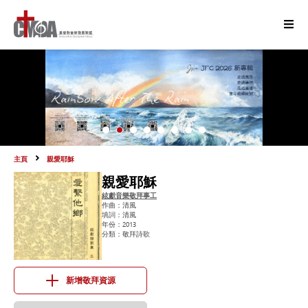
主頁
親愛耶穌
親愛耶穌
絃獻音樂敬拜事工
作曲：
清風
填詞：
清風
年份：
2013
分類：
敬拜詩歌
新增敬拜資源