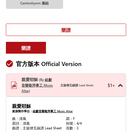
Cantonhymn 連結
樂譜
樂譜
官方版本 Official Version
親愛耶穌
By
絃獻
$
1
+
音樂敬拜事工 Music
主旋律五線譜 Lead Sheet
Altar
親愛耶穌
資源製作單位：
絃獻音樂敬拜事工 Music Altar
曲：清風
調：F
原詞：清風
拍號：4/4
曲譜：主旋律五線譜 Lead Sheet
頁數：3