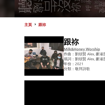
主頁
跟祢
跟祢
Milk&Honey Worship
作曲：
劉頌賢 Alex, 麥濬思
填詞：
劉頌賢 Alex, 麥濬思
年份：
2021
分類：
敬拜詩歌