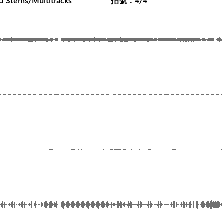
ms/Multitracks
拍號：4/4