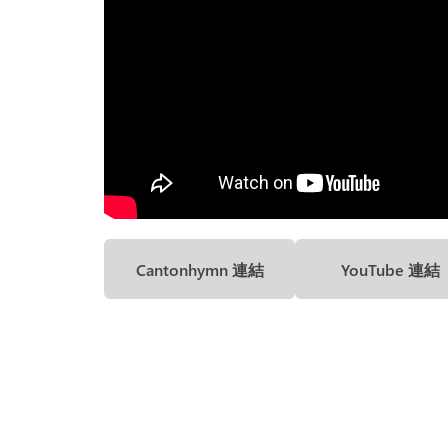
Cantonhymn 連結
YouTube 連結