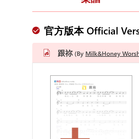
官方版本 Official Vers
跟祢
By
Milk&Honey Worsh