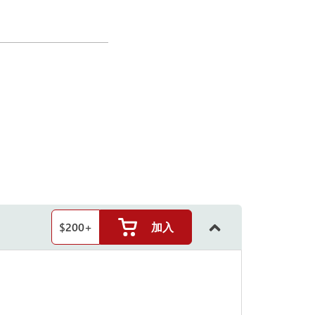
$
200
+
加入