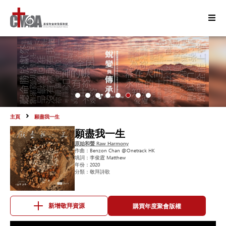
主頁
願盡我一生
願盡我一生
原始和聲 Raw Harmony
作曲：
Benzon Chan @Onetrack HK
填詞：
李俊霆 Matthew
年份：
2020
分類：
敬拜詩歌
購買年度聚會版權
新增敬拜資源