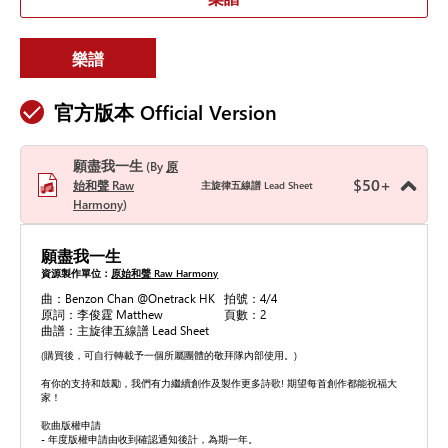
樂譜
官方版本 Official Version
願盡我一生
By
原
$
50
+
始和聲 Raw
主旋律五線譜 Lead Sheet
Harmony
願盡我一生
資源製作單位：
原始和聲 Raw Harmony
曲：Benzon Chan @Onetrack HK
拍號：4/4
原詞：李俊霆 Matthew
頁數：2
曲譜：主旋律五線譜 Lead Sheet
(購買後，可自行轉載予一個所屬團體的敬拜隊內部使用。)
有你的支持和鼓勵，我們有力繼續創作及製作更多詩歌! 期望每首創作都能祝福大
家！
歌曲版權申請
- 年度版權申請由收到確認通知後計，為期一年。