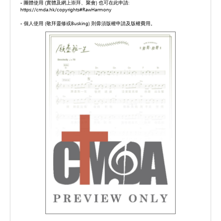
- 團體使用 (實體及網上崇拜、聚會) 也可在此申請:
https://cmda.hk/copyrights#RawHarmony
- 個人使用 (敬拜靈修或Busking) 則毋須版權申請及版權費用。