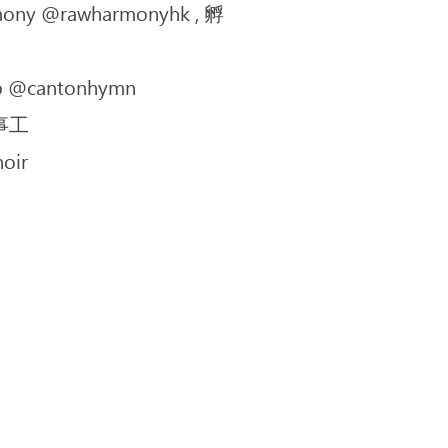
y @rawharmonyhk , 孵
 @cantonhymn
事工
oir