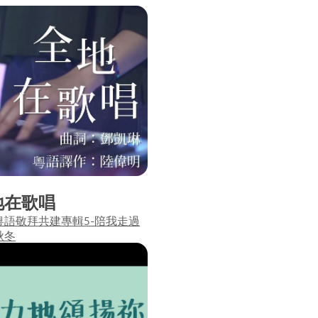
地在歌唱
粵語敬拜共建專輯5-陪我走過
秋冬