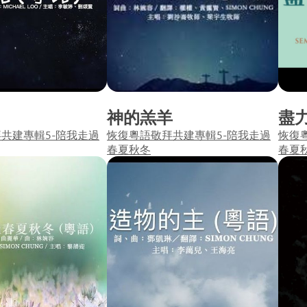
神的羔羊
盡
共建專輯5-陪我走過
恢復粵語敬拜共建專輯5-陪我走過
恢復
春夏秋冬
春夏