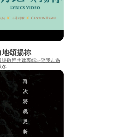
力地頌揚祢
粵語敬拜共建專輯5-陪我走過
秋冬