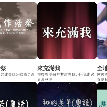
活祭
來充滿我
全
共建專輯5-陪我走過
恢復粵語敬拜共建專輯5-陪我走過
恢復
春夏秋冬
春夏