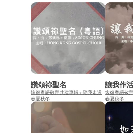
讚頌祢聖名
讓我作
恢復粵語敬拜共建專輯5-陪我走過
恢復粵語敬拜
春夏秋冬
春夏秋冬