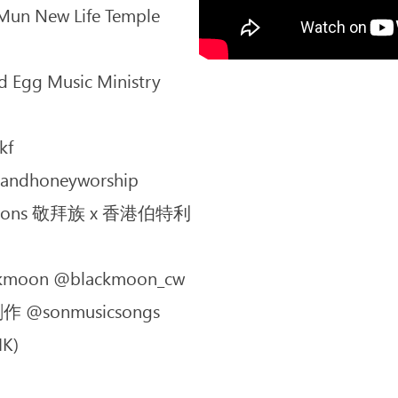
New Life Temple
g Music Ministry
kf
andhoneyworship
p Nations 敬拜族 x 香港伯特利
moon @blackmoon_cw
 @sonmusicsongs
K)