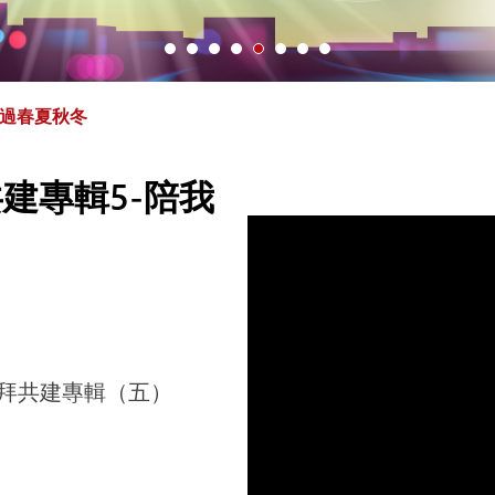
走過春夏秋冬
建專輯5-陪我
拜共建專輯（五）