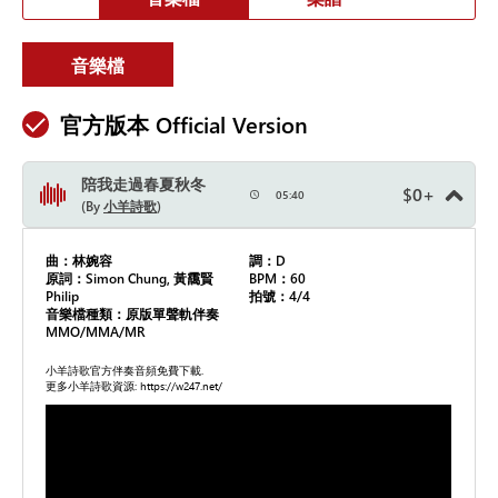
音樂檔
官方版本 Official Version
陪我走過春夏秋冬
$
0
+
05:40
By
小羊詩歌
曲：林婉容
調：D
原詞：Simon Chung, 黃靄賢
BPM：60
Philip
拍號：4/4
音樂檔種類：原版單聲軌伴奏
MMO/MMA/MR
小羊詩歌官方伴奏音頻免費下載.
更多小羊詩歌資源: https://w247.net/