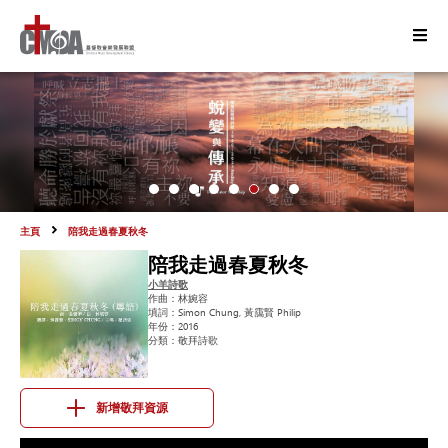
主頁
陪我走過春夏秋冬
陪我走過春夏秋冬
小羊詩歌
作曲：
林婉容
填詞：
Simon Chung, 黃靄賢 Philip
年份：
2016
分類：
敬拜詩歌
新增敬拜資源