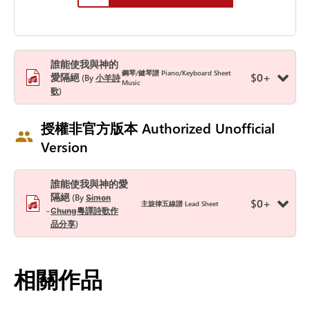
誰能使我與神的
鋼琴/鍵琴譜 Piano/Keyboard Sheet
$
0
+
愛隔絕
By
小羊詩
Music
歌
授權非官方版本 Authorized Unofficial
Version
誰能使我與神的愛
隔絕
By
S̴i̴m̴o̴n̴
$
0
+
主旋律五線譜 Lead Sheet
̴C̴h̴u̴n̴g̴粵譯詩歌作
品分享
相關作品