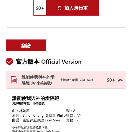
$
0
+
加入購物車
樂譜
官方版本 Official Version
誰能使我與神的愛
$
0
+
主旋律五線譜 Lead Sheet
隔絕
By
小羊詩歌
誰能使我與神的愛隔絕
資源製作單位：
小羊詩歌
曲：林婉容
調：A
原詞：Simon Chung, 黃靄賢 Philip
拍號：4/4
曲譜：主旋律五線譜 Lead Sheet
頁數：2
小羊詩歌官方歌譜免費下載.
更多小羊詩歌資源: https://w247.net/