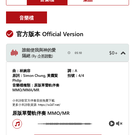
音樂檔
官方版本 Official Version
誰能使我與神的愛
$
0
+
05:10
隔絕
By
小羊詩歌
曲：林婉容
調：A
原詞：Simon Chung, 黃靄賢
拍號：4/4
Philip
音樂檔種類：原版單聲軌伴奏
MMO/MMA/MR
小羊詩歌官方伴奏音頻免費下載.
更多小羊詩歌資源: https://w247.net/
原版單聲軌伴奏 MMO/MR