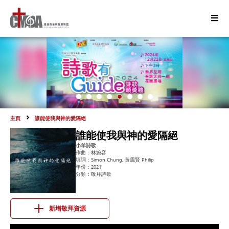
主頁
誰能使我與神的愛隔絕
誰能使我與神的愛隔絕
小羊詩歌
作曲：
林婉容
填詞：
Simon Chung, 黃靄賢 Philip
年份：
2021
分類：
敬拜詩歌
新增敬拜資源