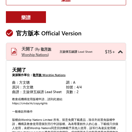
樂譜
官方版本 Official Version
天開了
By
敬拜族
$
15
+
主旋律五線譜 Lead Sheet
Worship Nations
天開了
資源製作單位：
敬拜族 Worship Nations
曲：方文聰
調：A
原詞：方文聰
拍號：4/4
曲譜：主旋律五線譜 Lead Sheet
頁數：2
教會或機構使用版權申請，請到此連結:
https://cmda.hk/copyrights
一般條款和條件
版權由Worship Nations Limited 所有。留意免費下載產品，除非列名豁免版權申
請，機構及教會使用需個別另行申請版權。為表尊重創作人的心血，下載檔只供個
人使用，未經Worship Nations同意切勿轉載予其他人使用，該等行為違反使用權，