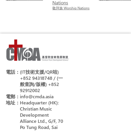
Nations
敬拜族 Worship Nations
電話：
(IT技術支援/QR咭)
+852 94318748 / (一
般查詢/版權) +852
92912002
電郵：
info@cmda.asia
地址：
Headquarter (HK):
Christian Music
Development
Alliance Ltd., G/F, 70
Po Tung Road, Sai