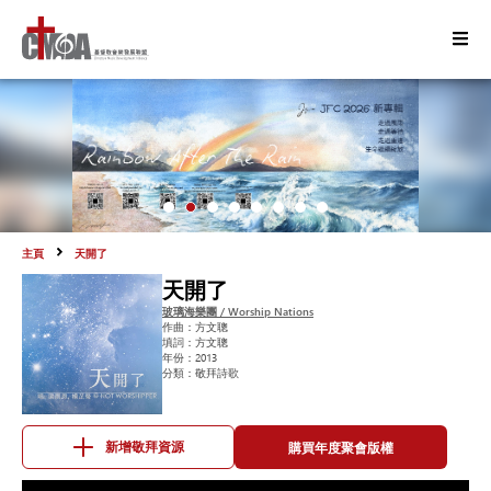
主頁
天開了
天開了
玻璃海樂團 / Worship Nations
作曲：
方文聰
填詞：
方文聰
年份：
2013
分類：
敬拜詩歌
購買年度聚會版權
新增敬拜資源