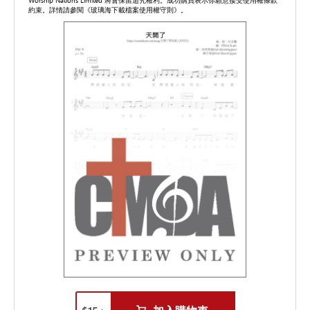
Worship Nations Limited 將會保留追究權利。成功購買表示你願意接受使用權條款
約束。詳情請參閱《玻璃海下載檔案使用權守則》。