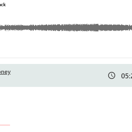
ck
oney
05: