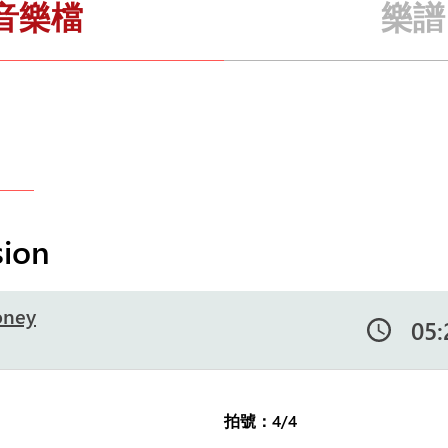
音樂檔
樂譜
ion
oney
05:
拍號：4/4