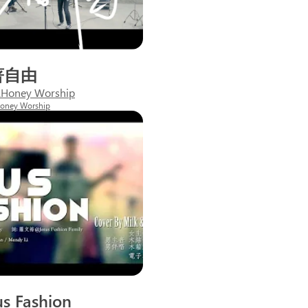
著自由
Honey Worship
oney Worship
us Fashion