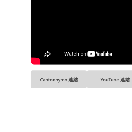
Cantonhymn 連結
YouTube 連結