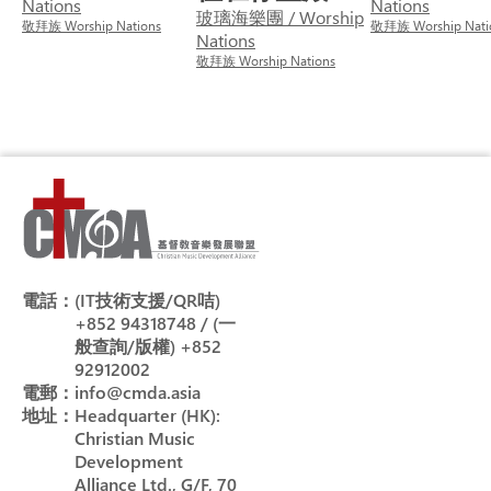
Nations
Nations
玻璃海樂團 / Worship
敬拜族 Worship Nations
敬拜族 Worship Nati
Nations
敬拜族 Worship Nations
電話：
(IT技術支援/QR咭)
+852 94318748 / (一
般查詢/版權) +852
92912002
電郵：
info@cmda.asia
地址：
Headquarter (HK):
Christian Music
Development
Alliance Ltd., G/F, 70