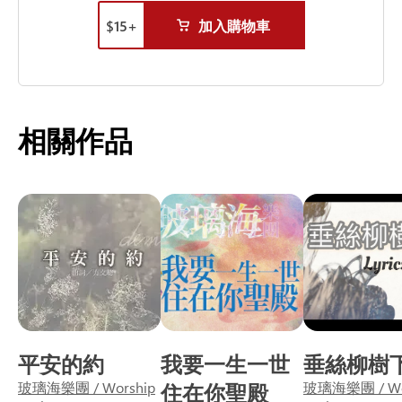
$
15
+
加入購物車
相關作品
平安的約
我要一生一世
垂絲柳樹
玻璃海樂團 / Worship
住在你聖殿
玻璃海樂團 / Wo