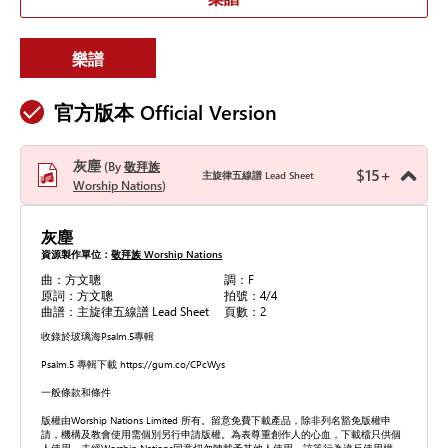
樂譜
官方版本 Official Version
灰塵
By
敬拜族
$
15
+
主旋律五線譜 Lead Sheet
Worship Nations
灰塵
資源製作單位：
敬拜族 Worship Nations
曲：方文聰
調：F
原詞：方文聰
拍號：4/4
曲譜：主旋律五線譜 Lead Sheet
頁數：2
收錄於玻璃海Psalm.5專輯
Psalm.5 專輯下載 https://gum.co/CPcWys
一般條款和條件
版權由Worship Nations Limited 所有。留意免費下載產品，除非列名豁免版權申
請，機構及教會使用需個別另行申請版權。為表尊重創作人的心血，下載檔只供個