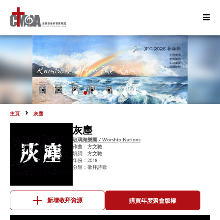
主頁
灰塵
灰塵
玻璃海樂團 / Worship Nations
作曲：
方文聰
填詞：
方文聰
年份：
2018
分類：
敬拜詩歌
購買年度聚會版權
新增敬拜資源