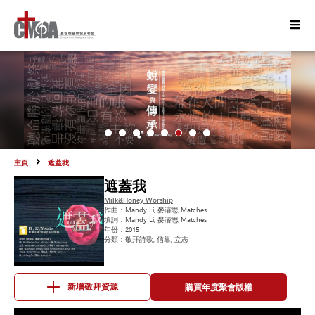
主頁
遮蓋我
遮蓋我
Milk&Honey Worship
作曲：
Mandy Li, 麥濬思 Matches
填詞：
Mandy Li, 麥濬思 Matches
年份：
2015
分類：
敬拜詩歌, 信靠, 立志
購買年度聚會版權
新增敬拜資源