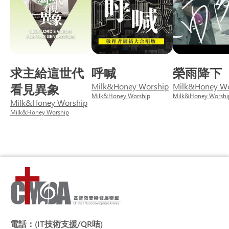
求主給這世代
呼喊
榮雨降下
看見異象
Milk&Honey Worship
Milk&Honey Wo
Milk&Honey Worship
Milk&Honey Worshi
Milk&Honey Worship
Milk&Honey Worship
電話：
(IT技術支援/QR咭)