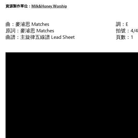
資源製作單位：
Milk&Honey Worship
曲：麥濬思 Matches
調：E
原詞：麥濬思 Matches
拍號：4/4
曲譜：主旋律五線譜 Lead Sheet
頁數：1