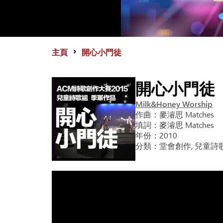
主頁
開心小門徒
開心小門徒
Milk&Honey Worship
作曲：
麥濬思 Matches
填詞：
麥濬思 Matches
年份：
2010
分類：
堂會創作, 兒童詩