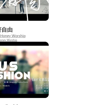
著自由
Honey Worship
oney Worship