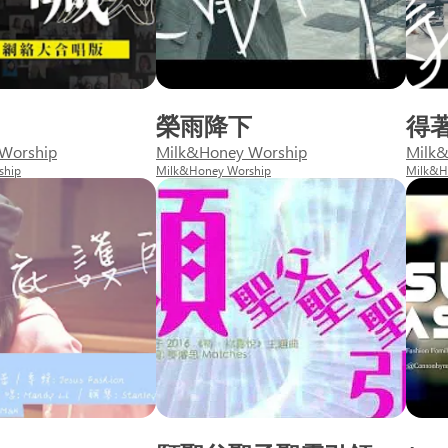
榮雨降下
得
Worship
Milk&Honey Worship
Milk&
ship
Milk&Honey Worship
Milk&H