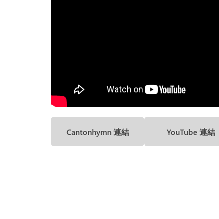
Cantonhymn 連結
YouTube 連結