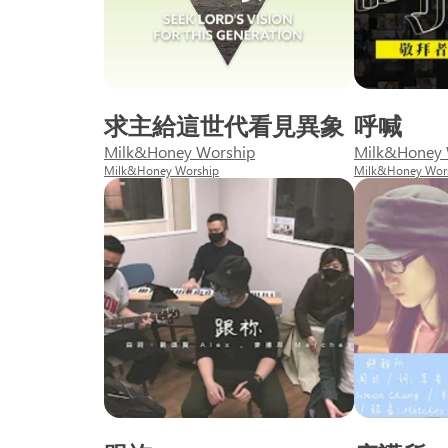
求主給這世代看見異象
呼喊
Milk&Honey Worship
Milk&Honey 
Milk&Honey Worship
Milk&Honey Wor